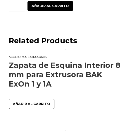
Zapata
AÑADIR AL CARRITO
de
esquina
exterior
20
Related Products
mm
para
Extrusora
ACCESORIOS EXTRUSORAS
BAK
Zapata de Esquina Interior 8
ExOn
mm para Extrusora BAK
2
ExOn 1 y 1A
a
5
cantidad
AÑADIR AL CARRITO