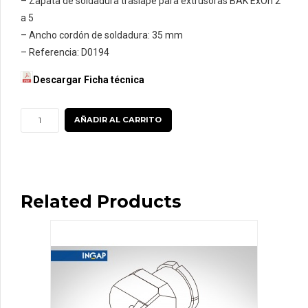
– Zapata de soldadura traslape para extrusoras BAK ExOn 2
a 5
– Ancho cordón de soldadura: 35 mm
– Referencia: D0194
Descargar Ficha técnica
Zapata
AÑADIR AL CARRITO
traslape
35
mm
para
Related Products
Extrusoras
BAK
ExOn
2
a
5
cantidad