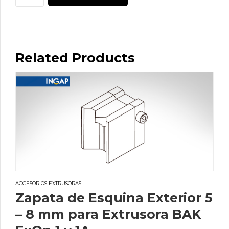
traslape
40
mm
para
Related Products
Extrusoras
BAK
ExOn
2
a
5
cantidad
ACCESORIOS EXTRUSORAS
Zapata de Esquina Exterior 5
– 8 mm para Extrusora BAK