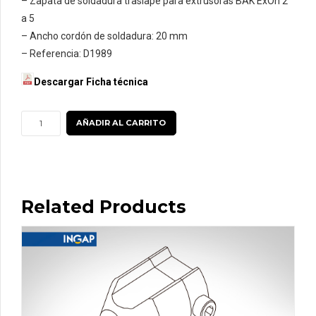
– Zapata de soldadura traslape para extrusoras BAK ExOn 2
a 5
– Ancho cordón de soldadura: 20 mm
– Referencia: D1989
Descargar Ficha técnica
Zapata
AÑADIR AL CARRITO
traslape
20
mm
para
Related Products
Extrusoras
BAK
ExOn
2
a
5
cantidad