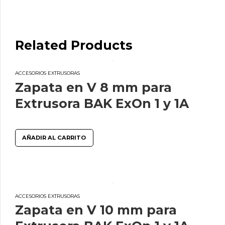
Mecanizar
Rectangular
para
Related Products
Extrusora
BAK
ExOn
ACCESORIOS EXTRUSORAS
1
Zapata en V 8 mm para
y
Extrusora BAK ExOn 1 y 1A
1A
cantidad
AÑADIR AL CARRITO
ACCESORIOS EXTRUSORAS
Zapata en V 10 mm para