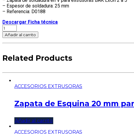
– Zapata de soldadura en V para extrusoras BAK ExOn 2 a 5
– Espesor de soldadura: 25 mm
– Referencia: D0188
Descargar Ficha técnica
Zapata
en
Añadir al carrito
V
25
mm
para
Related Products
Extrusora
BAK
ExOn
2
a
ACCESORIOS EXTRUSORAS
5
cantidad
Zapata de Esquina 20 mm para
Añadir al carrito
ACCESORIOS EXTRUSORAS