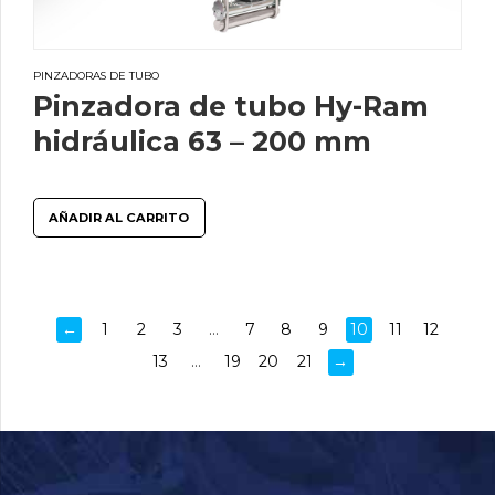
PINZADORAS DE TUBO
Pinzadora de tubo Hy-Ram
hidráulica 63 – 200 mm
AÑADIR AL CARRITO
←
1
2
3
…
7
8
9
10
11
12
13
…
19
20
21
→