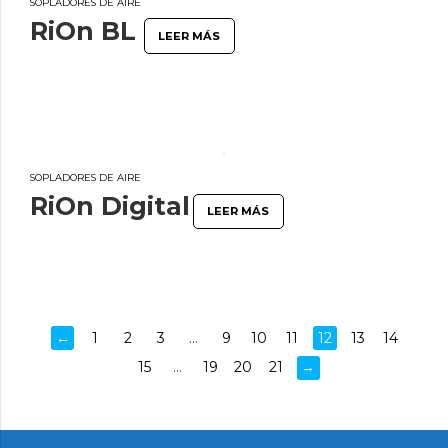
SOPLADORES DE AIRE
RiOn BL
LEER MÁS
SOPLADORES DE AIRE
RiOn Digital
LEER MÁS
←
1
2
3
…
9
10
11
12
13
14
15
…
19
20
21
→