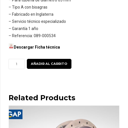
– Tipo A con bisagras
– Fabricado en Inglaterra
– Servicio técnico especializado
– Garantía 1 año
– Referencia: 089-000534
Descargar Ficha técnica
Redondeador
AÑADIR AL CARRITO
Collar
63
mm
cantidad
Related Products